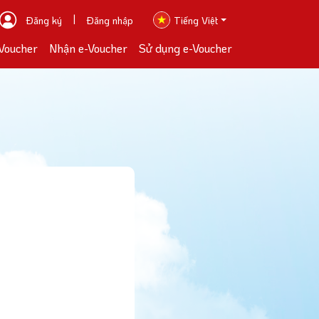
|
Đăng ký
Đăng nhập
Tiếng Việt
Voucher
Nhận e-Voucher
Sử dụng e-Voucher
Điều
Mua
Nhậ