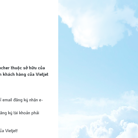
Sử 
ucher thuộc sở hữu của
h khách hàng của Vietjet
ỉ email đăng ký nhận e-
ăng ký tài khoản phải
a Vietjet!