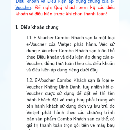
Điều khoản và Điều kiện áp dụng chung của e-
Voucher
. Đề nghị Quý khách xem kỹ các điều
khoản và điều kiện trước khi chọn thanh toán!
1.
Điều khoản chung
1.1.
E-Voucher Combo Khách sạn là một loại
Sử 
e-Voucher của Vietjet phát hành. Việc sử
dụng e-Voucher Combo Khách sạn tuân thủ
theo Điều khoản và điều kiện áp dụng của e-
Voucher, đồng thời tuân theo các điều khoản
và điều kiện áp dụng riêng dưới đây.
1.2.
E-Voucher Combo Khách sạn là loại e-
Voucher Không Định Danh, tuy nhiên khi e-
Voucher được sử dụng để đặt vé thì tên
hành khách đặt vé máy bay phải trùng với
tên hành khách sử dụng dịch vụ lưu trú, do
Vietjet phát hành theo các chương trình
bán sản phẩm Combo Khách sạn cụ thể, có
giá trị thanh toán trọn gói tiền vé máy bay