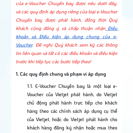
của e-Voucher Chuyến bay được nêu dưới đây, 
và các quy định áp dụng riêng của loại e-Voucher 
Chuyến bay được phát hành, đồng thời Quý 
khách cũng đồng ý và chấp thuận nhận
 Điều 
khoản và Điều kiện áp dụng chung của e-
Sử 
Voucher
. Đề nghị Quý khách xem kỹ các thông 
tin liên quan và tất cả các điều khoản và điều kiện 
trước khi tiếp tục các bước tiếp theo!
1. Các quy định chung và phạm vi áp dụng
1.1. E-Voucher Chuyến bay là một loại e-
Voucher của Vietjet phát hành, do Vietjet 
chủ động phát hành trực tiếp cho khách 
hàng theo các chính sách áp dụng cụ thể 
của Vietjet, hoặc do Vietjet phát hành cho 
khách hàng đăng ký nhận hoặc mua theo 