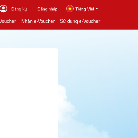
|
Đăng ký
Đăng nhập
Tiếng Việt
Voucher
Nhận e-Voucher
Sử dụng e-Voucher
Điều
.
Mua
Nhậ