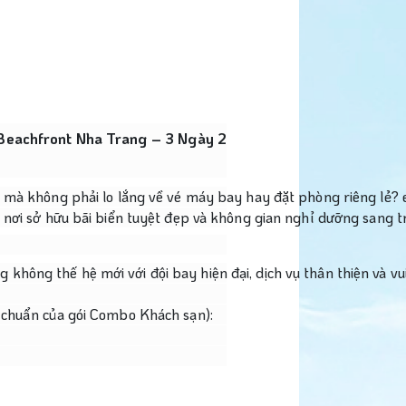
l Beachfront Nha Trang – 3 Ngày 2
 mà không phải lo lắng về vé máy bay hay đặt phòng riêng lẻ? e
nơi sở hữu bãi biển tuyệt đẹp và không gian nghỉ dưỡng sang t
ng thế hệ mới với đội bay hiện đại, dịch vụ thân thiện và vui
 chuẩn của gói Combo Khách sạn):