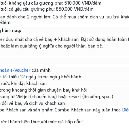
 tuổi không yêu cầu giường phụ: 510,000 VND/đêm.
 tuổi có yêu cầu giường phụ: 850,000 VND/đêm
ạn dành cho 2 người lớn: Có thể mua thêm dịch vụ lưu trú khá
D/đêm.
y hôm nay:
cher duy nhất cho cả vé bay + khách sạn. Đặt sử dụng hoàn toàn 
 hoặc làm quà tặng ý nghĩa cho người thân, bạn bè.
khoản e-Voucher
 của mình.
 tối thiểu 12 ngày trước ngày khởi hành.
rước khi đặt khách sạn.
trong khoảng thời gian chuyến bay khứ hồi.
ng từ Vietjet (chuyến bay) hoặc resort (ăn uống, spa...).
đổi vé bay và dịch vụ khách sạn.
bo Khách sạn và sản phẩm Combo Khách sạn này tuân theo
Điề
ước thành hiện thực với mức giá hấp dẫn!