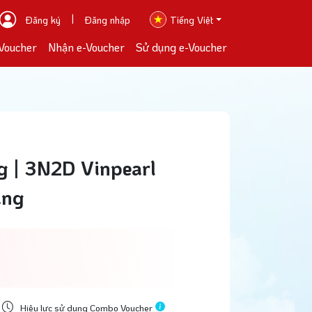
|
Đăng ký
Đăng nhập
Tiếng Việt
Voucher
Nhận e-Voucher
Sử dụng e-Voucher
Điều
 | 3N2D Vinpearl
ang
Mua
Hiệu lực sử dụng Combo Voucher
Nhậ