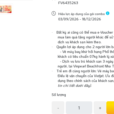
FV6435263
Hiệu lực áp dụng của gói combo
03/09/2026 - 18/12/2026
Bất kỳ ai cũng có thể mua e-Vouche
·
mua làm quà tặng người khác để s
dịch vụ khách sạn kèm theo.
Quyền lợi áp dụng cho 2 người lớn 
·
-
Vé máy bay khứ hồi hạng Phổ th
khách có tiêu chuẩn 07kg hành lý xá
-
Dịch vụ lưu trú khách sạn 3 ngà
người, tại Vinpearl Beachfront Nha 
Trẻ em đi cùng người lớn: Vé máy b
·
Điều lệ vận chuyển của Vietjet. Ưu đ
dụng theo chính sách của khách sạn,
tin chi tiết dưới đây)
.
Số lượng
-
+