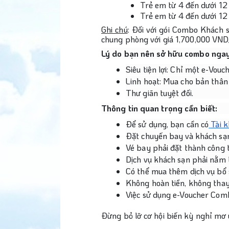
Trẻ em từ 4 đến dưới 12
Trẻ em từ 4 đến dưới 12
Ghi chú
: Đối với gói Combo Khách s
chung phòng với giá 1,700,000 VN
Lý do bạn nên sở hữu combo nga
Siêu tiện lợi: Chỉ một e-Vou
Linh hoạt: Mua cho bản thân
Thư giãn tuyệt đối.
Thông tin quan trọng cần biết:
Để sử dụng, bạn cần có
Tài 
Đặt chuyến bay và khách sạn
Vé bay phải đặt thành công t
Dịch vụ khách sạn phải nằm 
Có thể mua thêm dịch vụ bổ su
Không hoàn tiền, không thay 
Việc sử dụng e-Voucher Com
Đừng bỏ lỡ cơ hội biến kỳ nghỉ mơ 