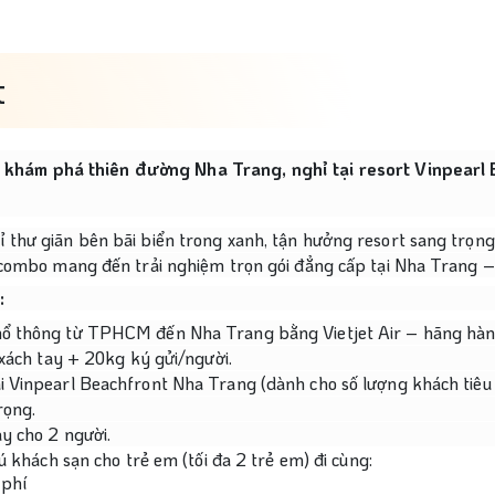
t
à khám phá thiên đường Nha Trang, nghỉ tại resort Vinpear
thư giãn bên bãi biển trong xanh, tận hưởng resort sang trọng
 combo mang đến trải nghiệm trọn gói đẳng cấp tại Nha Trang – 
:
 thông từ TPHCM đến Nha Trang bằng Vietjet Air – hãng hàng khô
xách tay + 20kg ký gửi/người.
 Vinpearl Beachfront Nha Trang (dành cho số lượng khách tiêu
rọng.
y cho 2 người.
ú khách sạn cho trẻ em (tối đa 2 trẻ em) đi cùng:
 phí