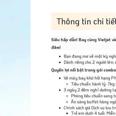
Thông tin chi tiế
Siêu hấp dẫn! Bay cùng Vietjet v
đêm!
Bạn đang mơ về một kỳ nghỉ 
Dành riêng cho 2 người lớn,
Quyền lợi nổi bật trong gói combo
Vé máy bay khứ hồi hạng Phổ
Tiêu chuẩn hành lý: 7kg 
3 ngày 2 đêm nghỉ dưỡng tại
Phòng tiêu chuẩn sang t
Ăn sáng buffet hàng ngà
Chính sách giá Dịch vụ lưu tr
Trẻ em dưới 4 tuổi: Miễn