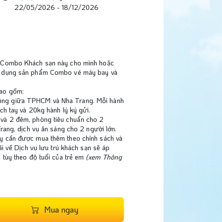
22/05/2026 - 18/12/2026
r Combo Khách sạn này cho mình hoặc
ử dụng sản phẩm Combo vé máy bay và
Sử 
bao gồm:
ông giữa TPHCM và Nha Trang. Mỗi hành
ch tay và 20kg hành lý ký gửi.
y và 2 đêm, phòng tiêu chuẩn cho 2
Trang, dịch vụ ăn sáng cho 2 người lớn.
ay cần được mua thêm theo chính sách và
ãi về Dịch vụ lưu trú khách sạn sẽ áp
 tùy theo độ tuổi của trẻ em
(xem Thông
Mua ngay