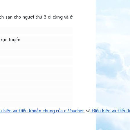
ch sạn cho người thứ 3 đi cùng và ở
trực tuyến.
u kiện và Điều khoản chung của e-Voucher
, và
Điều kiện và Điều